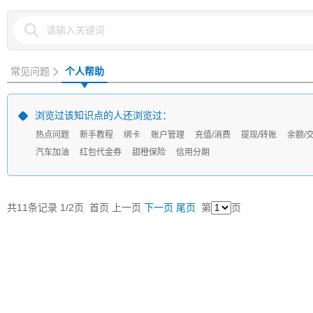
常见问题
个人帮助
浏览过该知识点的人还浏览过：
热点问题
新手教程
绑卡
账户管理
充值/消费
提现/转账
余额/
汽车加油
红包代金券
甜橙保险
信用分期
共11条记录 1/2页
首页
上一页
下一页
尾页
第
页